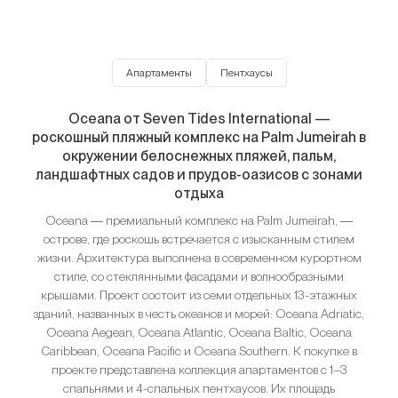
Апартаменты
Пентхаусы
Oceana от Seven Tides International —
роскошный пляжный комплекс на Palm Jumeirah в
окружении белоснежных пляжей, пальм,
ландшафтных садов и прудов-оазисов с зонами
отдыха
Oceana ― премиальный комплекс на Palm Jumeirah, ―
острове, где роскошь встречается с изысканным стилем
жизни. Архитектура выполнена в современном курортном
стиле, со стеклянными фасадами и волнообразными
крышами. Проект состоит из семи отдельных 13-этажных
зданий, названных в честь океанов и морей: Oceana Adriatic,
Oceana Aegean, Oceana Atlantic, Oceana Baltic, Oceana
Caribbean, Oceana Pacific и Oceana Southern. К покупке в
проекте представлена коллекция апартаментов с 1–3
спальнями и 4-спальных пентхаусов. Их площадь