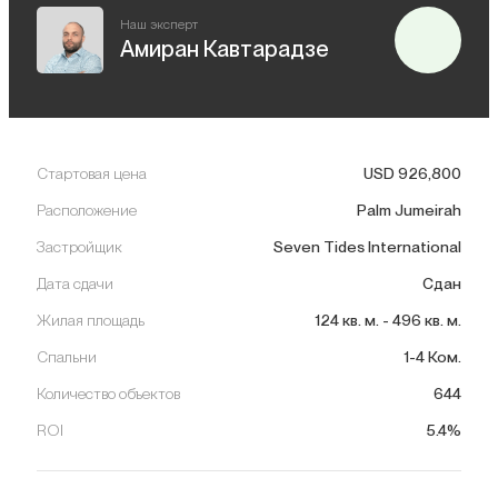
Наш эксперт
Амиран Кавтарадзе
Стартовая цена
USD
926,800
Расположение
Palm Jumeirah
Застройщик
Seven Tides International
Дата сдачи
Сдан
Жилая площадь
124
кв. м.
-
496
кв. м.
Спальни
1-4 Ком.
Количество объектов
644
ROI
5.4%