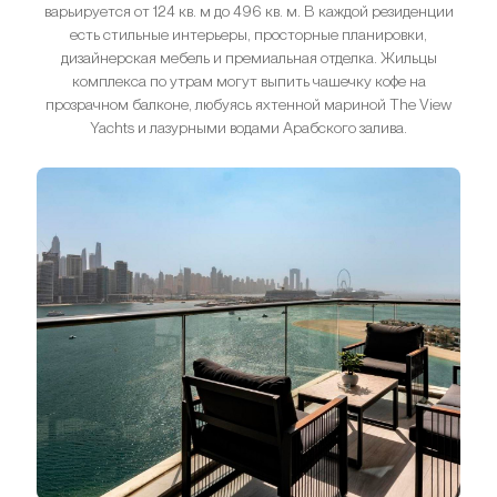
варьируется от 124 кв. м до 496 кв. м. В каждой резиденции
есть стильные интерьеры, просторные планировки,
дизайнерская мебель и премиальная отделка. Жильцы
комплекса по утрам могут выпить чашечку кофе на
прозрачном балконе, любуясь яхтенной мариной The View
Yachts и лазурными водами Арабского залива.