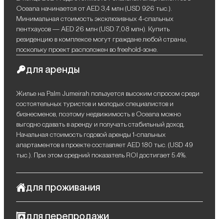
Oceana начинается от AED 3,4 млн (USD 926 тыс.).
Минимальная стоимость эксклюзивных 4-спальных
пентхаусов — AED 26 млн (USD 7,08 млн). Купить
резиденцию в комплексе могут граждане любой страны,
поскольку проект расположен во freehold-зоне.
для аренды
Жилье на Palm Jumeirah пользуется высоким спросом среди
состоятельных туристов и молодых специалистов и
бизнесменов, поэтому недвижимость в Oceana можно
выгодно сдавать в аренду и получать стабильный доход.
Начальная стоимость годовой аренды 1-спальных
апартаментов в проекте составляет AED 180 тыс. (USD 49
тыс.). При этом средний показатель ROI достигает 5.4%.
для проживания
Oceana — премиальный комплекс, идеально подходящий
для перепродажи
для тех, кто ищет гармоничное сочетание роскоши и