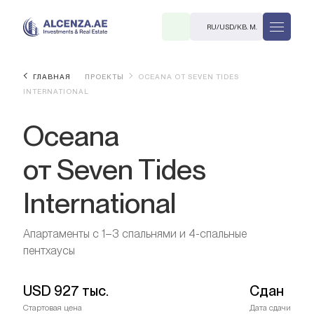
RU
/
USD
/
КВ. М.
ГЛАВНАЯ
ПРОЕКТЫ
OCEANA ОТ SEVEN TIDES
INTERNATIONAL
Oceana
от Seven Tides
International
R
Апартаменты с 1–3 спальнями и 4-спальные
пентхаусы
В. М.
USD
927 тыс.
Сдан
Стартовая цена
Дата сдачи