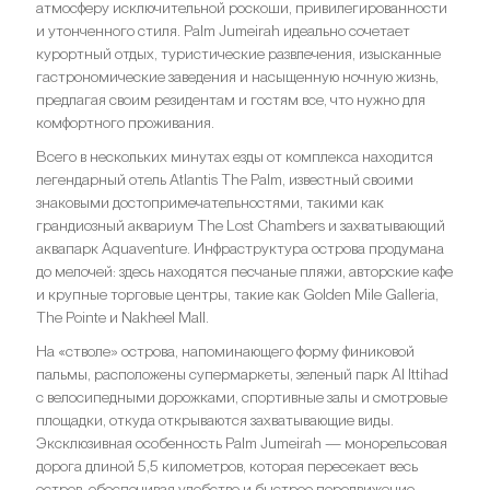
атмосферу исключительной роскоши, привилегированности
и утонченного стиля. Palm Jumeirah идеально сочетает
курортный отдых, туристические развлечения, изысканные
гастрономические заведения и насыщенную ночную жизнь,
предлагая своим резидентам и гостям все, что нужно для
комфортного проживания.
Всего в нескольких минутах езды от комплекса находится
легендарный отель Atlantis The Palm, известный своими
знаковыми достопримечательностями, такими как
грандиозный аквариум The Lost Chambers и захватывающий
аквапарк Aquaventure. Инфраструктура острова продумана
до мелочей: здесь находятся песчаные пляжи, авторские кафе
и крупные торговые центры, такие как Golden Mile Galleria,
The Pointe и Nakheel Mall.
На «стволе» острова, напоминающего форму финиковой
пальмы, расположены супермаркеты, зеленый парк Al Ittihad
с велосипедными дорожками, спортивные залы и смотровые
площадки, откуда открываются захватывающие виды.
Эксклюзивная особенность Palm Jumeirah — монорельсовая
дорога длиной 5,5 километров, которая пересекает весь
остров, обеспечивая удобство и быстрое передвижение.