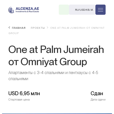
RU
/
USD
/
КВ. М.
ГЛАВНАЯ
ПРОЕКТЫ
ONE AT PALM JUMEIRAH ОТ OMNIYAT
GROUP
One at Palm Jumeirah
от Omniyat Group
R
Апартаменты с 3-4 спальнями и пентхаусы с 4-5
спальнями
USD
6,95 млн
Сдан
В. М.
Стартовая цена
Дата сдачи