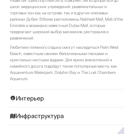
Развитая транспортная сеть позволяет легко добраться до
школ, медицинских учреждений, развлекательных и
торговых зон как на острове, так и в других ключевых
районах Дубая. Вблизи расположены Nakheel Mall, Mall of the
Emirates и всемирно известный Dubai Mall, которые
предлагают широкий выбор магазинов, ресторанов и
развлечений.
Любители пляжного отдыха смогут насладиться Palm West
Beach, известным своими белоснежными песками и
кристально чистыми водами. Для ярких впечатлений и
семейного досуга подойдут такие популярные места, как
Aquaventure Waterpark, Dolphin Bay и The Lost Chambers
Aquarium.
Интерьер
One at Palm Jumeirah сочетает потрясающую архитектуру с
Инфраструктура
утонченным дизайном интерьеров, разработанным
ведущими мировыми студиями. Жильцы могут выбрать
Жители One at Palm Jumeirah могут наслаждаться
оформление от японской компании Super Potato, известной